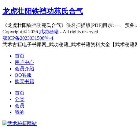
龙虎壮阳铁裆功苑氏合气
《龙虎壮阳铁裆功苑氏合气》佚名扫描版[PDF]目录: 一、预备式 
Copyright ©
2026
武功秘籍
- All rights reserved
鄂ICP备2023031506号-4
武术古籍电子书库网_武功秘籍_武术书籍资料大全【武术秘籍
首页
用户中心
会员介绍
QQ客服
购买书籍
首页
分类
会员
我的