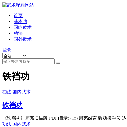
首页
基本功
国内武术
功法
国外武术
登录
铁裆功
功法
国内武术
铁裆功
《铁裆功》周亮扫描版[PDF]目录: (上) 周亮感言 致函授学员 达摩
功法
国内武术