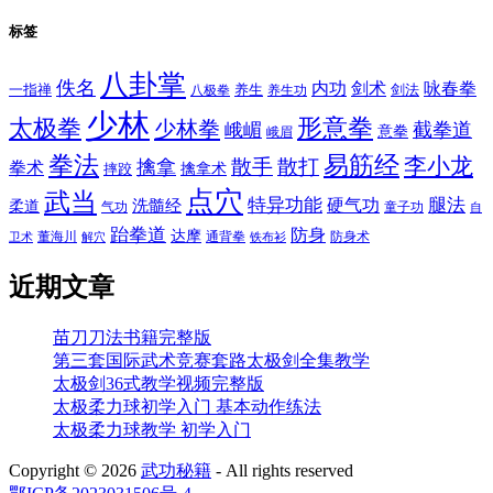
标签
八卦掌
佚名
内功
剑术
咏春拳
一指禅
八极拳
养生
养生功
剑法
少林
太极拳
形意拳
少林拳
截拳道
峨嵋
意拳
峨眉
拳法
易筋经
李小龙
散手
散打
擒拿
拳术
擒拿术
摔跤
点穴
武当
特异功能
腿法
硬气功
洗髓经
柔道
气功
童子功
自
跆拳道
防身
达摩
董海川
通背拳
防身术
卫术
解穴
铁布衫
近期文章
苗刀刀法书籍完整版
第三套国际武术竞赛套路太极剑全集教学
太极剑36式教学视频完整版
太极柔力球初学入门 基本动作练法
太极柔力球教学 初学入门
Copyright ©
2026
武功秘籍
- All rights reserved