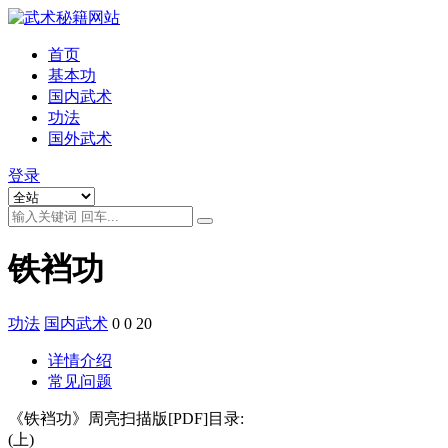
首页
基本功
国内武术
功法
国外武术
登录
铁裆功
功法
国内武术
0
0
20
详情介绍
常见问题
《铁裆功》周亮扫描版[PDF]目录:
(上)