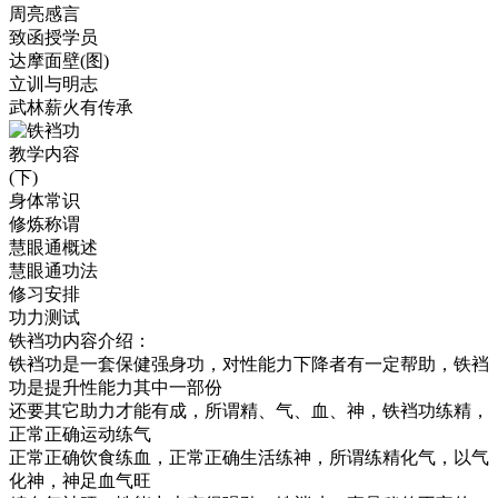
周亮感言
致函授学员
达摩面壁(图)
立训与明志
武林薪火有传承
教学内容
(下)
身体常识
修炼称谓
慧眼通概述
慧眼通功法
修习安排
功力测试
铁裆功内容介绍：
铁裆功是一套保健强身功，对性能力下降者有一定帮助，铁裆
功是提升性能力其中一部份
还要其它助力才能有成，所谓精、气、血、神，铁裆功练精，
正常正确运动练气
正常正确饮食练血，正常正确生活练神，所谓练精化气，以气
化神，神足血气旺