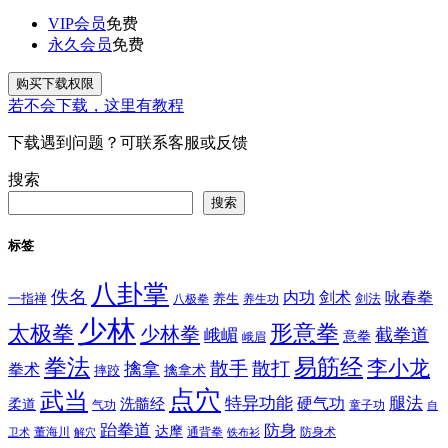
VIP会员
免费
永久会员
免费
购买下载权限
若不会下载，这里有教程
下载遇到问题？可联系客服或反馈
搜索
搜索
标签
八卦掌
佚名
内功
剑术
咏春拳
一指禅
八极拳
养生
养生功
剑法
少林
太极拳
形意拳
少林拳
截拳道
峨嵋
意拳
峨眉
拳法
易筋经
李小龙
散手
散打
擒拿
拳术
擒拿术
摔跤
点穴
武当
特异功能
腿法
硬气功
洗髓经
柔道
气功
童子功
自
跆拳道
防身
达摩
董海川
通背拳
防身术
卫术
解穴
铁布衫