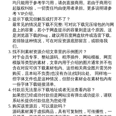
均只能用于参考学习用，请勿直接商用。若由于商用引
起版权纠纷，一切责任均由使用者承担。更多说明请参
考 VIP介绍。
提示下载完但解压或打开不了？
最常见的情况是下载不完整: 可对比下载完压缩包的与网
盘上的容量，若小于网盘提示的容量则是这个原因。这
是浏览器下载的bug，建议用百度网盘软件或迅雷下载。
若排除这种情况，可在对应资源底部留言，或联络我
们。
找不到素材资源介绍文章里的示例图片？
对于会员专享、整站源码、程序插件、网站模板、网页
模版等类型的素材，文章内用于介绍的图片通常并不包
含在对应可供下载素材包内。这些相关商业图片需另外
购买，且本站不负责(也没有办法)找到出处。 同样地一
些字体文件也是这种情况，但部分素材会在素材包内有
一份字体下载链接清单。
付款后无法显示下载地址或者无法查看内容？
如果您已经成功付款但是网站没有弹出成功提示，请联
系站长提供付款信息为您处理
购买该资源后，可以退款吗？
源码素材属于虚拟商品，具有可复制性，可传播性，一