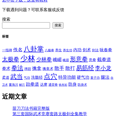
若不会下载，这里有教程
下载遇到问题？可联系客服或反馈
搜索
搜索
标签
八卦掌
佚名
内功
剑术
咏春拳
一指禅
八极拳
养生
养生功
剑法
少林
太极拳
形意拳
少林拳
截拳道
峨嵋
意拳
峨眉
拳法
易筋经
李小龙
散手
散打
擒拿
拳术
擒拿术
摔跤
点穴
武当
特异功能
腿法
硬气功
洗髓经
柔道
气功
童子功
自
跆拳道
防身
达摩
董海川
通背拳
防身术
卫术
解穴
铁布衫
近期文章
苗刀刀法书籍完整版
第三套国际武术竞赛套路太极剑全集教学