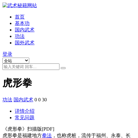
首页
基本功
国内武术
功法
国外武术
登录
虎形拳
功法
国内武术
0
0
30
详情介绍
常见问题
《虎形拳》扫描版[PDF]
虎形拳是福建地方
拳法
，也称虎桩，流传于福州、永泰、长