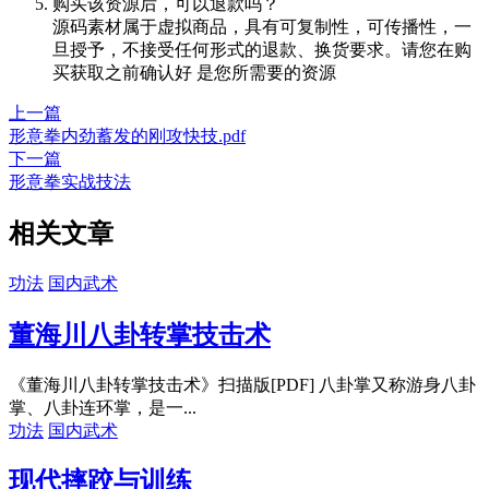
购买该资源后，可以退款吗？
源码素材属于虚拟商品，具有可复制性，可传播性，一
旦授予，不接受任何形式的退款、换货要求。请您在购
买获取之前确认好 是您所需要的资源
上一篇
形意拳内劲蓄发的刚攻快技.pdf
下一篇
形意拳实战技法
相关文章
功法
国内武术
董海川八卦转掌技击术
《董海川八卦转掌技击术》扫描版[PDF] 八卦掌又称游身八卦
掌、八卦连环掌，是一...
功法
国内武术
现代摔跤与训练