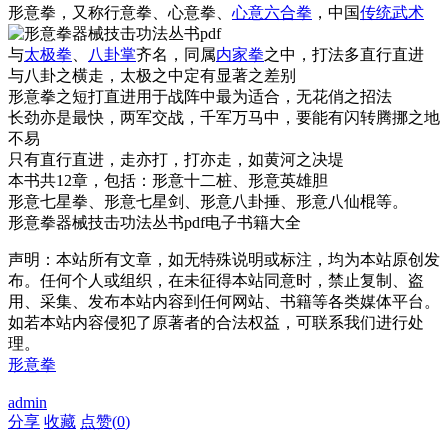
形意拳，又称行意拳、心意拳、
心意六合拳
，中国
传统武术
与
太极拳
、
八卦掌
齐名，同属
内家拳
之中，打法多直行直进
与八卦之横走，太极之中定有显著之差别
形意拳之短打直进用于战阵中最为适合，无花俏之招法
长劲亦是最快，两军交战，千军万马中，要能有闪转腾挪之地
不易
只有直行直进，走亦打，打亦走，如黄河之决堤
本书共12章，包括：形意十二桩、形意英雄胆
形意七星拳、形意七星剑、形意八卦捶、形意八仙棍等。
形意拳器械技击功法丛书pdf电子书籍大全
声明：本站所有文章，如无特殊说明或标注，均为本站原创发
布。任何个人或组织，在未征得本站同意时，禁止复制、盗
用、采集、发布本站内容到任何网站、书籍等各类媒体平台。
如若本站内容侵犯了原著者的合法权益，可联系我们进行处
理。
形意拳
admin
分享
收藏
点赞(
0
)