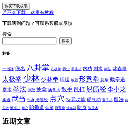
购买下载权限
若不会下载，这里有教程
下载遇到问题？可联系客服或反馈
搜索
搜索
标签
八卦掌
佚名
内功
剑术
咏春拳
一指禅
八极拳
养生
养生功
剑法
少林
太极拳
形意拳
少林拳
截拳道
峨嵋
意拳
峨眉
拳法
易筋经
李小龙
散手
散打
擒拿
拳术
擒拿术
摔跤
点穴
武当
特异功能
腿法
硬气功
洗髓经
柔道
气功
童子功
自
跆拳道
防身
达摩
董海川
通背拳
防身术
卫术
解穴
铁布衫
近期文章