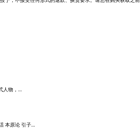
授予，不接受任何形式的退款、换货要求。请您在购买获取之前
人物，...
本原论 引子...