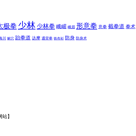
少林
太极拳
形意拳
少林拳
截拳道
峨嵋
拳术
意拳
峨眉
跆拳道
防身
达摩
海川
通背拳
防身术
解穴
铁布衫
网站】