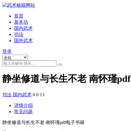
首页
基本功
国内武术
功法
国外武术
登录
静坐修道与长生不老 南怀瑾pd
功法
国内武术
0
0
13
详情介绍
常见问题
静坐修道与长生不老 南怀瑾pdf电子书籍