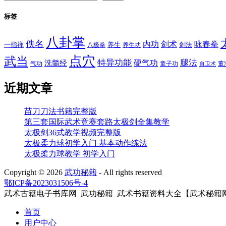
标签
八卦掌
佚名
内功
剑术
咏春拳
一指禅
八极拳
养生
养生功
剑法
点穴
武当
特异功能
腿法
硬气功
洗髓经
气功
童子功
董
自卫术
近期文章
苗刀刀法书籍完整版
第三套国际武术竞赛套路太极剑全集教学
太极剑36式教学视频完整版
太极柔力球初学入门 基本动作练法
太极柔力球教学 初学入门
Copyright ©
2026
武功秘籍
- All rights reserved
鄂ICP备2023031506号-4
武术古籍电子书库网_武功秘籍_武术书籍资料大全【武术秘籍
首页
用户中心