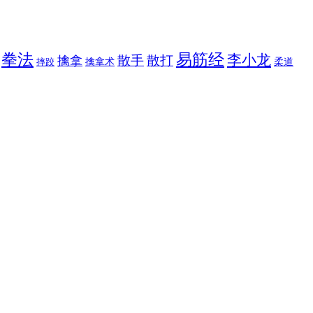
拳法
易筋经
李小龙
散手
散打
擒拿
擒拿术
柔道
摔跤