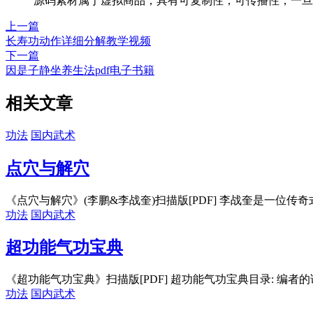
源码素材属于虚拟商品，具有可复制性，可传播性，一旦
上一篇
长寿功动作详细分解教学视频
下一篇
因是子静坐养生法pdf电子书籍
相关文章
功法
国内武术
点穴与解穴
《点穴与解穴》(李鹏&李战奎)扫描版[PDF] 李战奎是一位传奇式
功法
国内武术
超功能气功宝典
《超功能气功宝典》扫描版[PDF] 超功能气功宝典目录: 编者的话 
功法
国内武术