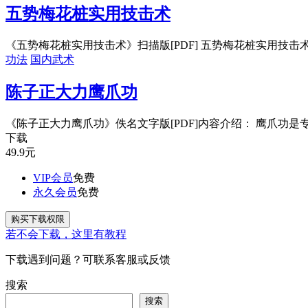
五势梅花桩实用技击术
《五势梅花桩实用技击术》扫描版[PDF] 五势梅花桩实用技击术内
功法
国内武术
陈子正大力鹰爪功
《陈子正大力鹰爪功》佚名文字版[PDF]内容介绍： 鹰爪功是专
下载
49.9
元
VIP会员
免费
永久会员
免费
购买下载权限
若不会下载，这里有教程
下载遇到问题？可联系客服或反馈
搜索
搜索