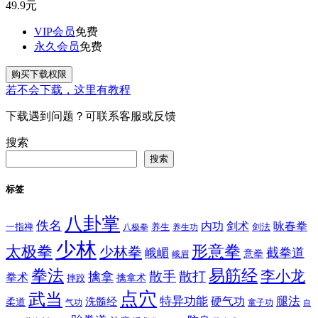
49.9
元
VIP会员
免费
永久会员
免费
购买下载权限
若不会下载，这里有教程
下载遇到问题？可联系客服或反馈
搜索
搜索
标签
八卦掌
佚名
内功
剑术
咏春拳
一指禅
八极拳
养生
养生功
剑法
少林
太极拳
形意拳
少林拳
截拳道
峨嵋
意拳
峨眉
拳法
易筋经
李小龙
散手
散打
擒拿
拳术
擒拿术
摔跤
点穴
武当
特异功能
腿法
硬气功
洗髓经
柔道
气功
童子功
自