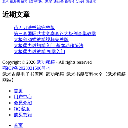
跆拳道
防身
达摩
董海川
通背拳
防身术
卫术
解穴
铁布衫
近期文章
苗刀刀法书籍完整版
第三套国际武术竞赛套路太极剑全集教学
太极剑36式教学视频完整版
太极柔力球初学入门 基本动作练法
太极柔力球教学 初学入门
Copyright ©
2026
武功秘籍
- All rights reserved
鄂ICP备2023031506号-4
武术古籍电子书库网_武功秘籍_武术书籍资料大全【武术秘籍
网站】
首页
用户中心
会员介绍
QQ客服
购买书籍
首页