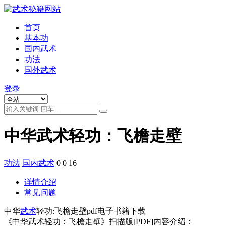
首页
基本功
国内武术
功法
国外武术
登录
中华武术轻功：飞檐走壁
功法
国内武术
0
0
16
详情介绍
常见问题
中华
武术
轻功:飞檐走壁pdf电子书籍下载
《中华武术轻功：飞檐走壁》扫描版[PDF]内容介绍：