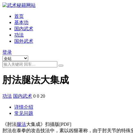
首页
基本功
国内武术
功法
国外武术
登录
肘法腿法大集成
功法
国内武术
0
0
20
详情介绍
常见问题
《肘法
腿法
大集成》扫描版[PDF]
肘法在泰拳的攻击技法中，素以凶狠著称，由于肘关节的特殊