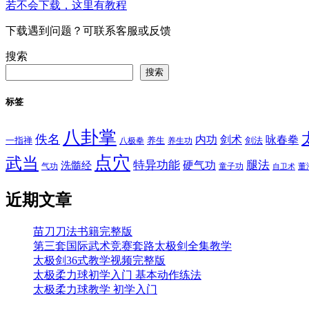
若不会下载，这里有教程
下载遇到问题？可联系客服或反馈
搜索
搜索
标签
八卦掌
佚名
内功
剑术
咏春拳
一指禅
八极拳
养生
养生功
剑法
点穴
武当
特异功能
腿法
硬气功
洗髓经
气功
童子功
董
自卫术
近期文章
苗刀刀法书籍完整版
第三套国际武术竞赛套路太极剑全集教学
太极剑36式教学视频完整版
太极柔力球初学入门 基本动作练法
太极柔力球教学 初学入门