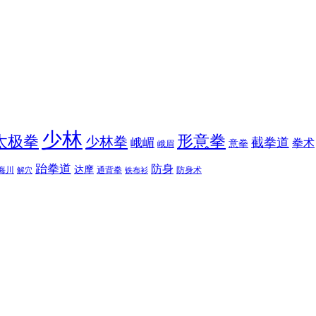
少林
太极拳
形意拳
少林拳
截拳道
峨嵋
拳术
意拳
峨眉
跆拳道
防身
达摩
海川
通背拳
防身术
解穴
铁布衫