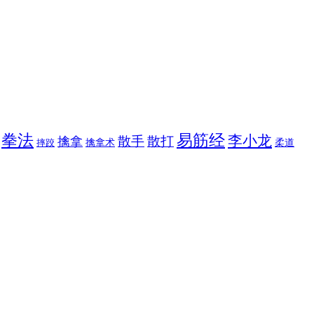
拳法
易筋经
李小龙
散手
散打
擒拿
擒拿术
柔道
摔跤