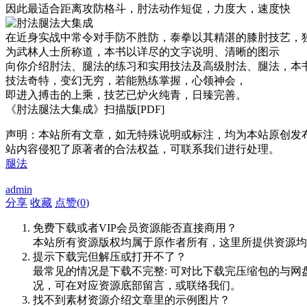
因此最适合距离攻防格斗，肘法动作短促，力度大，速度快
在近身实战中常令对手防不胜防，泰拳以其精湛的膝肘技艺，
为武林人士所称道，本书以详尽的文字说明、清晰的图示
向你介绍肘法、腿法的练习和实用技法及高级肘法、腿法，本
技法奇特，变幻无穷，若能熟练掌握，心领神会，
即进入搏击的上乘，技艺已炉火纯青，日臻完善。
《肘法腿法大集成》扫描版[PDF]
声明：本站所有文章，如无特殊说明或标注，均为本站原创发
站内容侵犯了原著者的合法权益，可联系我们进行处理。
腿法
admin
分享
收藏
点赞(
0
)
免费下载或者VIP会员资源能否直接商用？
本站所有资源版权均属于原作者所有，这里所提供资源均
提示下载完但解压或打开不了？
最常见的情况是下载不完整: 可对比下载完压缩包的与网
况，可在对应资源底部留言，或联络我们。
找不到素材资源介绍文章里的示例图片？