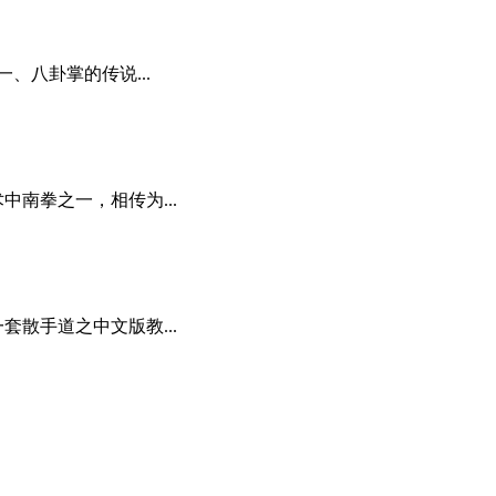
一、八卦掌的传说...
中南拳之一，相传为...
套散手道之中文版教...