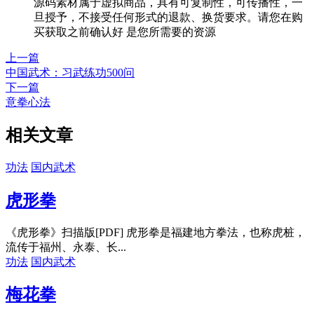
源码素材属于虚拟商品，具有可复制性，可传播性，一
旦授予，不接受任何形式的退款、换货要求。请您在购
买获取之前确认好 是您所需要的资源
上一篇
中国武术：习武练功500问
下一篇
意拳心法
相关文章
功法
国内武术
虎形拳
《虎形拳》扫描版[PDF] 虎形拳是福建地方拳法，也称虎桩，
流传于福州、永泰、长...
功法
国内武术
梅花拳