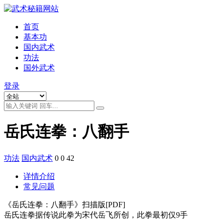
首页
基本功
国内武术
功法
国外武术
登录
岳氏连拳：八翻手
功法
国内武术
0
0
42
详情介绍
常见问题
《岳氏连拳：八翻手》扫描版[PDF]
岳氏连拳据传说此拳为宋代岳飞所创，此拳最初仅9手