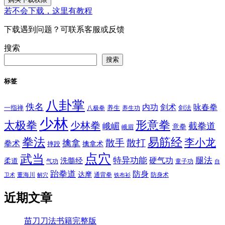
若不会下载，这里有教程
下载遇到问题？可联系客服或反馈
搜索
搜索
标签
八卦掌
佚名
内功
剑术
咏春拳
一指禅
八极拳
养生
养生功
剑法
少林
太极拳
形意拳
少林拳
截拳道
峨嵋
意拳
峨眉
拳法
易筋经
李小龙
散手
散打
擒拿
拳术
擒拿术
摔跤
点穴
武当
特异功能
腿法
硬气功
洗髓经
柔道
气功
童子功
自
跆拳道
防身
达摩
董海川
通背拳
防身术
卫术
解穴
铁布衫
近期文章
苗刀刀法书籍完整版