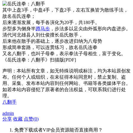
其中上盘3手，中盘4手，下盘2手，左右互换皆为散练手法，
故名岳氏连拳；
后来逐渐发展，每手各演化为20手，共180手。
步型多为侧身半
蹲马步
，步法多以足尖由外弧形向内盘进步。
清代河北雄县人刘仕俊擅长岳氏散手，
后来他在散手的基础上，逐步改进归纳为八母势
形成简单套路，可以连贯练习，故名岳氏连拳
又名八翻手，也叫子母拳，表示拳法子母相生，富于变化。
《岳氏连拳：八翻手》扫描版[PDF]
声明：本站所有文章，如无特殊说明或标注，均为本站原创发
布。任何个人或组织，在未征得本站同意时，禁止复制、盗
用、采集、发布本站内容到任何网站、书籍等各类媒体平台。
如若本站内容侵犯了原著者的合法权益，可联系我们进行处
理。
八翻手
admin
分享
收藏
点赞(
0
)
免费下载或者VIP会员资源能否直接商用？