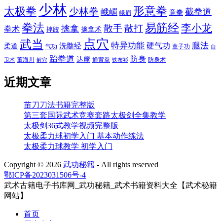
少林
太极拳
形意拳
少林拳
截拳道
峨嵋
意拳
峨眉
拳法
易筋经
李小龙
散手
散打
擒拿
拳术
擒拿术
摔跤
点穴
武当
特异功能
腿法
硬气功
洗髓经
柔道
气功
童子功
自
跆拳道
防身
达摩
董海川
通背拳
防身术
卫术
解穴
铁布衫
近期文章
苗刀刀法书籍完整版
第三套国际武术竞赛套路太极剑全集教学
太极剑36式教学视频完整版
太极柔力球初学入门 基本动作练法
太极柔力球教学 初学入门
Copyright ©
2026
武功秘籍
- All rights reserved
鄂ICP备2023031506号-4
武术古籍电子书库网_武功秘籍_武术书籍资料大全【武术秘籍
网站】
首页