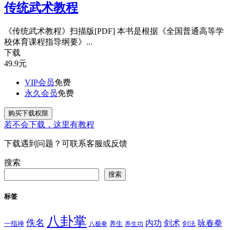
传统武术教程
《传统武术教程》扫描版[PDF] 本书是根据《全国普通高等学
校体育课程指导纲要》...
下载
49.9
元
VIP会员
免费
永久会员
免费
购买下载权限
若不会下载，这里有教程
下载遇到问题？可联系客服或反馈
搜索
搜索
标签
八卦掌
佚名
内功
剑术
咏春拳
一指禅
八极拳
养生
养生功
剑法