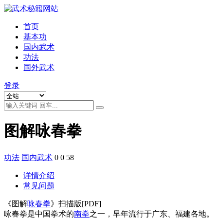
首页
基本功
国内武术
功法
国外武术
登录
图解咏春拳
功法
国内武术
0
0
58
详情介绍
常见问题
《图解
咏春拳
》扫描版[PDF]
咏春拳是中国拳术的
南拳
之一，早年流行于广东、福建各地。