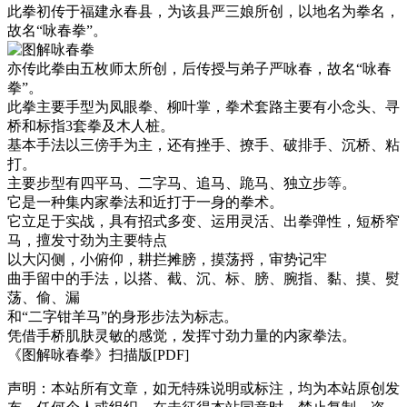
此拳初传于福建永春县，为该县严三娘所创，以地名为拳名，
故名“咏春拳”。
亦传此拳由五枚师太所创，后传授与弟子严咏春，故名“咏春
拳”。
此拳主要手型为凤眼拳、柳叶掌，拳术套路主要有小念头、寻
桥和标指3套拳及木人桩。
基本手法以三傍手为主，还有挫手、撩手、破排手、沉桥、粘
打。
主要步型有四平马、二字马、追马、跪马、独立步等。
它是一种集内家拳法和近打于一身的拳术。
它立足于实战，具有招式多变、运用灵活、出拳弹性，短桥窄
马，擅发寸劲为主要特点
以大闪侧，小俯仰，耕拦摊膀，摸荡捋，审势记牢
曲手留中的手法，以搭、截、沉、标、膀、腕指、黏、摸、熨
荡、偷、漏
和“二字钳羊马”的身形步法为标志。
凭借手桥肌肤灵敏的感觉，发挥寸劲力量的内家拳法。
《图解咏春拳》扫描版[PDF]
声明：本站所有文章，如无特殊说明或标注，均为本站原创发