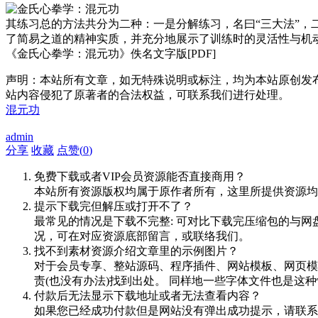
其练习总的方法共分为二种：一是分解练习，名曰“三大法”，
了简易之道的精神实质，并充分地展示了训练时的灵活性与机
《金氏心拳学：混元功》佚名文字版[PDF]
声明：本站所有文章，如无特殊说明或标注，均为本站原创发
站内容侵犯了原著者的合法权益，可联系我们进行处理。
混元功
admin
分享
收藏
点赞(
0
)
免费下载或者VIP会员资源能否直接商用？
本站所有资源版权均属于原作者所有，这里所提供资源均
提示下载完但解压或打开不了？
最常见的情况是下载不完整: 可对比下载完压缩包的与网
况，可在对应资源底部留言，或联络我们。
找不到素材资源介绍文章里的示例图片？
对于会员专享、整站源码、程序插件、网站模板、网页模
责(也没有办法)找到出处。 同样地一些字体文件也是这
付款后无法显示下载地址或者无法查看内容？
如果您已经成功付款但是网站没有弹出成功提示，请联系