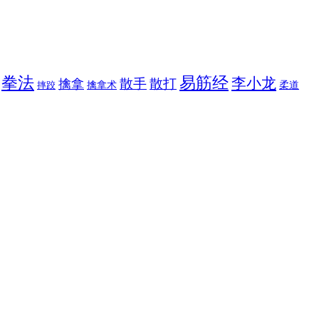
拳法
易筋经
李小龙
散手
散打
擒拿
擒拿术
柔道
摔跤