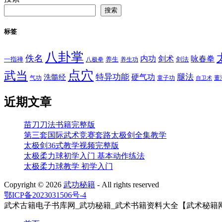
搜索
标签
八卦掌
佚名
内功
剑术
咏春拳
一指禅
八极拳
养生
养生功
剑法
点穴
武当
特异功能
腿法
硬气功
洗髓经
气功
童子功
董
自卫术
近期文章
苗刀刀法书籍完整版
第三套国际武术竞赛套路太极剑全集教学
太极剑36式教学视频完整版
太极柔力球初学入门 基本动作练法
太极柔力球教学 初学入门
Copyright ©
2026
武功秘籍
- All rights reserved
鄂ICP备2023031506号-4
武术古籍电子书库网_武功秘籍_武术书籍资料大全【武术秘籍