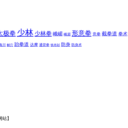
少林
太极拳
形意拳
少林拳
截拳道
峨嵋
拳术
意拳
峨眉
跆拳道
防身
达摩
海川
通背拳
防身术
解穴
铁布衫
网站】