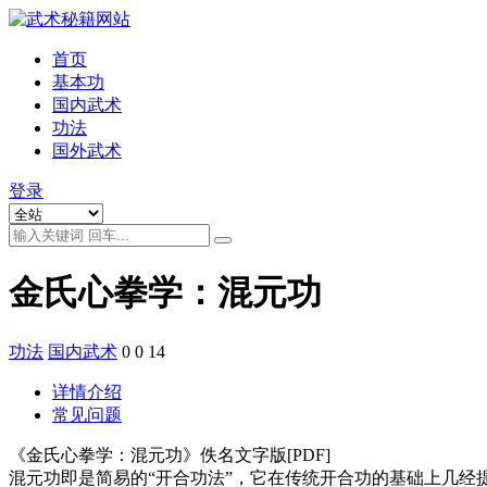
首页
基本功
国内武术
功法
国外武术
登录
金氏心拳学：混元功
功法
国内武术
0
0
14
详情介绍
常见问题
《金氏心拳学：混元功》佚名文字版[PDF]
混元功即是简易的“开合功法”，它在传统开合功的基础上几经