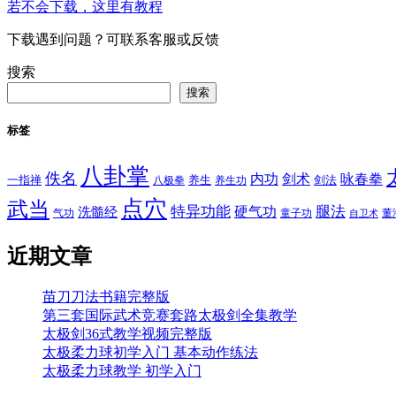
若不会下载，这里有教程
下载遇到问题？可联系客服或反馈
搜索
搜索
标签
八卦掌
佚名
内功
剑术
咏春拳
一指禅
八极拳
养生
养生功
剑法
点穴
武当
特异功能
腿法
硬气功
洗髓经
气功
童子功
董
自卫术
近期文章
苗刀刀法书籍完整版
第三套国际武术竞赛套路太极剑全集教学
太极剑36式教学视频完整版
太极柔力球初学入门 基本动作练法
太极柔力球教学 初学入门