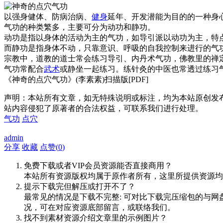
以强身健体、防病治病、
健身
延年、开发潜能为目的的一种身
气功的种类繁多，主要可分为动功和静功。
动功是指以身体的活动为主的气功，如导引派以动功为主，特
而静功是指身体不动，只靠意识、呼吸的自我控制来进行的气
宗教中，道教的道士常会练习导引、内丹术气功，佛教里的禅
气功常配合
武术
或静坐一起练习。练针灸的中医也常透过练习
《神奇的点穴气功》(李素素)扫描版[PDF]
声明：本站所有文章，如无特殊说明或标注，均为本站原创发
站内容侵犯了原著者的合法权益，可联系我们进行处理。
气功
点穴
admin
分享
收藏
点赞(
0
)
免费下载或者VIP会员资源能否直接商用？
本站所有资源版权均属于原作者所有，这里所提供资源均
提示下载完但解压或打开不了？
最常见的情况是下载不完整: 可对比下载完压缩包的与网
况，可在对应资源底部留言，或联络我们。
找不到素材资源介绍文章里的示例图片？