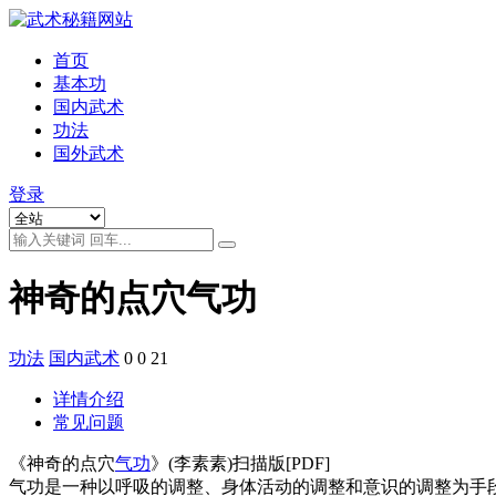
首页
基本功
国内武术
功法
国外武术
登录
神奇的点穴气功
功法
国内武术
0
0
21
详情介绍
常见问题
《神奇的点穴
气功
》(李素素)扫描版[PDF]
气功是一种以呼吸的调整、身体活动的调整和意识的调整为手