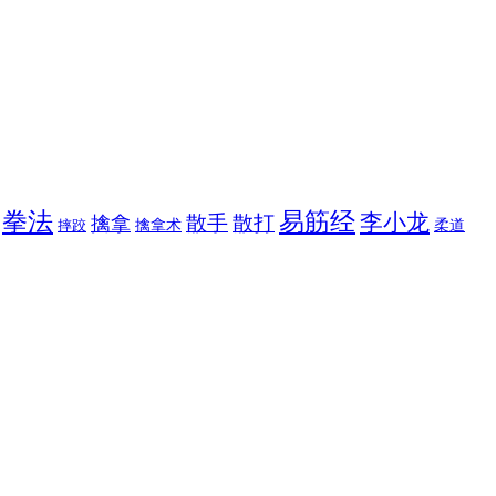
拳法
易筋经
李小龙
散手
散打
擒拿
擒拿术
柔道
摔跤