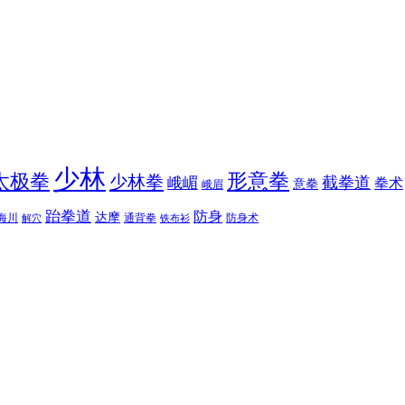
少林
太极拳
形意拳
少林拳
截拳道
峨嵋
拳术
意拳
峨眉
跆拳道
防身
达摩
海川
通背拳
防身术
解穴
铁布衫