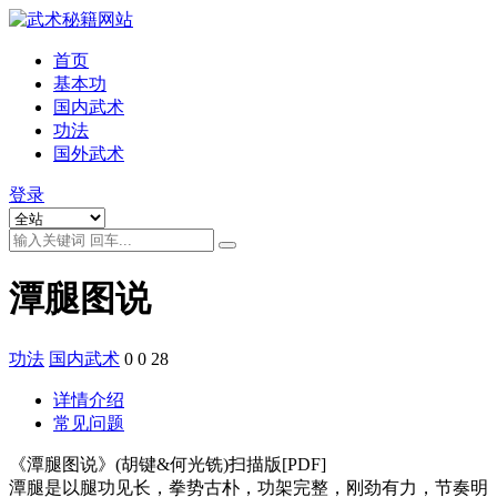
首页
基本功
国内武术
功法
国外武术
登录
潭腿图说
功法
国内武术
0
0
28
详情介绍
常见问题
《潭腿图说》(胡键&何光铣)扫描版[PDF]
潭腿是以腿功见长，拳势古朴，功架完整，刚劲有力，节奏明