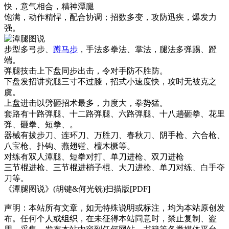
快，意气相合，精神潭腿
饱满，动作精悍，配合协调；招数多变，攻防迅疾，爆发力
强。
步型多弓步、
蹲马步
，手法多拳法、掌法，腿法多弹踢、蹬
端。
弹腿技击上下盘同步出击，令对手防不胜防。
下盘发招讲究腿三寸不过膝，招式小速度快，攻时无被克之
虞。
上盘进击以劈砸招术最多，力度大，拳势猛。
套路有十路弹腿、十二路弹腿、六路弹腿、十八趟砸拳、花里
弹、砸拳、短拳、。
器械有拔步刀、连环刀、万胜刀、春秋刀、阴手枪、六合枪、
八宝枪、扑钩、燕翅镗、檀木橛等。
对练有双人潭腿、短拳对打、单刀进枪、双刀进枪
三节棍进枪、三节棍进梢子棍、大刀进枪、单刀对练、白手夺
刀等。
《潭腿图说》(胡键&何光铣)扫描版[PDF]
声明：本站所有文章，如无特殊说明或标注，均为本站原创发
布。任何个人或组织，在未征得本站同意时，禁止复制、盗