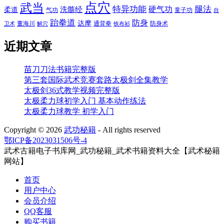
点穴
武当
特异功能
腿法
硬气功
洗髓经
柔道
气功
童子功
自
跆拳道
防身
达摩
董海川
通背拳
防身术
卫术
解穴
铁布衫
近期文章
苗刀刀法书籍完整版
第三套国际武术竞赛套路太极剑全集教学
太极剑36式教学视频完整版
太极柔力球初学入门 基本动作练法
太极柔力球教学 初学入门
Copyright ©
2026
武功秘籍
- All rights reserved
鄂ICP备2023031506号-4
武术古籍电子书库网_武功秘籍_武术书籍资料大全【武术秘籍
网站】
首页
用户中心
会员介绍
QQ客服
购买书籍