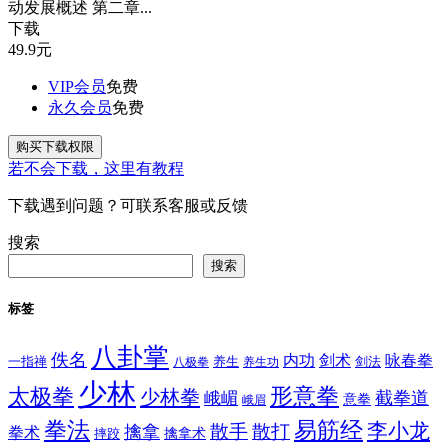
动发展概述 第二章...
下载
49.9
元
VIP会员
免费
永久会员
免费
购买下载权限
若不会下载，这里有教程
下载遇到问题？可联系客服或反馈
搜索
搜索
标签
八卦掌
佚名
内功
剑术
咏春拳
一指禅
八极拳
养生
养生功
剑法
少林
太极拳
形意拳
少林拳
截拳道
峨嵋
意拳
峨眉
拳法
易筋经
李小龙
散手
散打
擒拿
拳术
擒拿术
摔跤