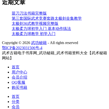
近期文章
苗刀刀法书籍完整版
第三套国际武术竞赛套路太极剑全集教学
太极剑36式教学视频完整版
太极柔力球初学入门 基本动作练法
太极柔力球教学 初学入门
Copyright ©
2026
武功秘籍
- All rights reserved
鄂ICP备2023031506号-4
武术古籍电子书库网_武功秘籍_武术书籍资料大全【武术秘籍
网站】
首页
用户中心
会员介绍
QQ客服
购买书籍
首页
分类
会员