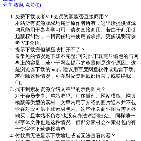
分享
收藏
点赞(
0
)
免费下载或者VIP会员资源能否直接商用？
本站所有资源版权均属于原作者所有，这里所提供资源
均只能用于参考学习用，请勿直接商用。若由于商用引
起版权纠纷，一切责任均由使用者承担。更多说明请参
考 VIP介绍。
提示下载完但解压或打开不了？
最常见的情况是下载不完整: 可对比下载完压缩包的与网
盘上的容量，若小于网盘提示的容量则是这个原因。这
是浏览器下载的bug，建议用百度网盘软件或迅雷下载。
若排除这种情况，可在对应资源底部留言，或联络我
们。
找不到素材资源介绍文章里的示例图片？
对于会员专享、整站源码、程序插件、网站模板、网页
模版等类型的素材，文章内用于介绍的图片通常并不包
含在对应可供下载素材包内。这些相关商业图片需另外
购买，且本站不负责(也没有办法)找到出处。 同样地一
些字体文件也是这种情况，但部分素材会在素材包内有
一份字体下载链接清单。
付款后无法显示下载地址或者无法查看内容？