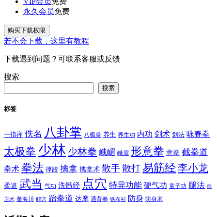
VIP会员
免费
永久会员
免费
购买下载权限
若不会下载，这里有教程
下载遇到问题？可联系客服或反馈
搜索
搜索
标签
八卦掌
佚名
内功
剑术
咏春拳
一指禅
八极拳
养生
养生功
剑法
少林
太极拳
形意拳
少林拳
截拳道
峨嵋
意拳
峨眉
拳法
易筋经
李小龙
散手
散打
擒拿
拳术
擒拿术
摔跤
点穴
武当
特异功能
腿法
硬气功
洗髓经
柔道
气功
童子功
自
跆拳道
防身
达摩
董海川
通背拳
防身术
卫术
解穴
铁布衫