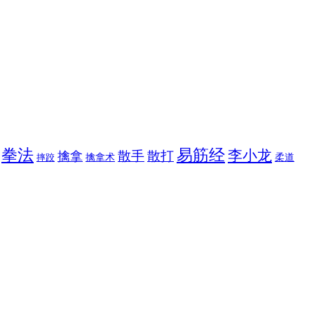
拳法
易筋经
李小龙
散手
散打
擒拿
擒拿术
柔道
摔跤