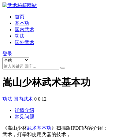
首页
基本功
国内武术
功法
国外武术
登录
嵩山少林武术基本功
功法
国内武术
0
0
12
详情介绍
常见问题
《嵩山少林
武术基本功
》扫描版[PDF]内容介绍：
武术，打拳和使用兵器的技术，