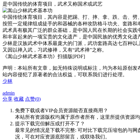
是中国传统的体育项目，武术又称国术或武艺
中国传统体育项目，其内容是把踢、打、摔、拿、跌、击、劈
按照一定规律组成徒手的和器械的各种攻防格斗功夫、套路和
武术具有极其广泛的群众基础，是中国人民在长期的社会实践
和丰富起来的一项宝贵的文化遗产，是中国民族的优秀文化遗
少林是汉族武术中体系最庞大的门派，武功套路高达七百种以
又因以禅入武，习武修禅，又有“武术禅”之称。
《嵩山少林武术基本功》扫描版[PDF]
声明：本站所有文章，如无特殊说明或标注，均为本站原创发
站内容侵犯了原著者的合法权益，可联系我们进行处理。
少林
admin
分享
收藏
点赞(
0
)
免费下载或者VIP会员资源能否直接商用？
本站所有资源版权均属于原作者所有，这里所提供资源均
提示下载完但解压或打开不了？
最常见的情况是下载不完整: 可对比下载完压缩包的与网
况，可在对应资源底部留言，或联络我们。