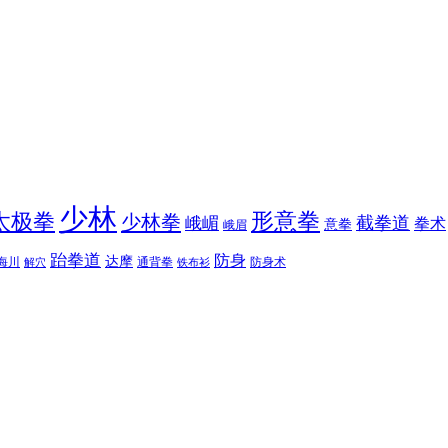
少林
太极拳
形意拳
少林拳
截拳道
峨嵋
拳术
意拳
峨眉
跆拳道
防身
达摩
海川
通背拳
防身术
解穴
铁布衫