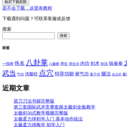
购买下载权限
若不会下载，这里有教程
下载遇到问题？可联系客服或反馈
搜索
搜索
标签
八卦掌
佚名
内功
剑术
咏春拳
一指禅
八极拳
养生
养生功
剑法
点穴
武当
特异功能
腿法
硬气功
洗髓经
气功
童子功
董
自卫术
近期文章
苗刀刀法书籍完整版
第三套国际武术竞赛套路太极剑全集教学
太极剑36式教学视频完整版
太极柔力球初学入门 基本动作练法
太极柔力球教学 初学入门