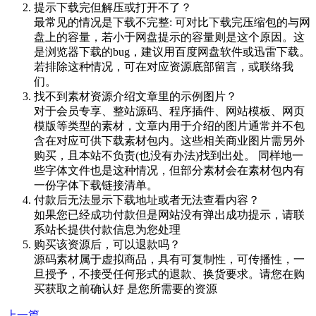
提示下载完但解压或打开不了？
最常见的情况是下载不完整: 可对比下载完压缩包的与网
盘上的容量，若小于网盘提示的容量则是这个原因。这
是浏览器下载的bug，建议用百度网盘软件或迅雷下载。
若排除这种情况，可在对应资源底部留言，或联络我
们。
找不到素材资源介绍文章里的示例图片？
对于会员专享、整站源码、程序插件、网站模板、网页
模版等类型的素材，文章内用于介绍的图片通常并不包
含在对应可供下载素材包内。这些相关商业图片需另外
购买，且本站不负责(也没有办法)找到出处。 同样地一
些字体文件也是这种情况，但部分素材会在素材包内有
一份字体下载链接清单。
付款后无法显示下载地址或者无法查看内容？
如果您已经成功付款但是网站没有弹出成功提示，请联
系站长提供付款信息为您处理
购买该资源后，可以退款吗？
源码素材属于虚拟商品，具有可复制性，可传播性，一
旦授予，不接受任何形式的退款、换货要求。请您在购
买获取之前确认好 是您所需要的资源
上一篇