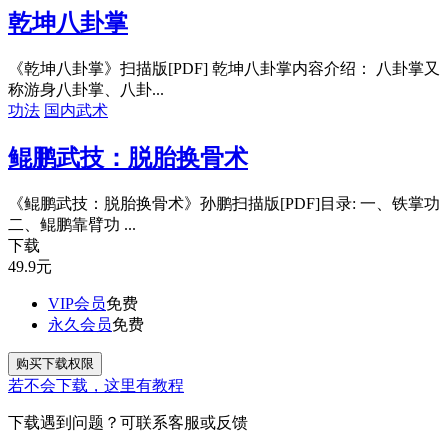
乾坤八卦掌
《乾坤八卦掌》扫描版[PDF] 乾坤八卦掌内容介绍： 八卦掌又
称游身八卦掌、八卦...
功法
国内武术
鲲鹏武技：脱胎换骨术
《鲲鹏武技：脱胎换骨术》孙鹏扫描版[PDF]目录: 一、铁掌功
二、鲲鹏靠臂功 ...
下载
49.9
元
VIP会员
免费
永久会员
免费
购买下载权限
若不会下载，这里有教程
下载遇到问题？可联系客服或反馈