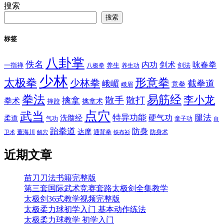
搜索
搜索
标签
八卦掌
佚名
内功
剑术
咏春拳
一指禅
八极拳
养生
养生功
剑法
少林
太极拳
形意拳
少林拳
截拳道
峨嵋
意拳
峨眉
拳法
易筋经
李小龙
散手
散打
擒拿
拳术
擒拿术
摔跤
点穴
武当
特异功能
腿法
硬气功
洗髓经
柔道
气功
童子功
自
跆拳道
防身
达摩
董海川
通背拳
防身术
卫术
解穴
铁布衫
近期文章
苗刀刀法书籍完整版
第三套国际武术竞赛套路太极剑全集教学
太极剑36式教学视频完整版
太极柔力球初学入门 基本动作练法
太极柔力球教学 初学入门