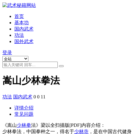
首页
基本功
国内武术
功法
国外武术
登录
嵩山少林拳法
功法
国内武术
0
0
11
详情介绍
常见问题
《嵩山
少林拳
法》梁以全扫描版[PDF]内容介绍：
少林拳法，中国拳种之一，得名于
少林寺
，是在中国古代健身