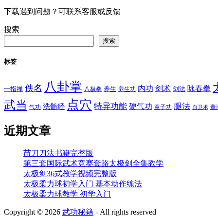
下载遇到问题？可联系客服或反馈
搜索
搜索
标签
八卦掌
佚名
内功
剑术
咏春拳
一指禅
八极拳
养生
养生功
剑法
点穴
武当
特异功能
腿法
硬气功
洗髓经
气功
童子功
董
自卫术
近期文章
苗刀刀法书籍完整版
第三套国际武术竞赛套路太极剑全集教学
太极剑36式教学视频完整版
太极柔力球初学入门 基本动作练法
太极柔力球教学 初学入门
Copyright ©
2026
武功秘籍
- All rights reserved