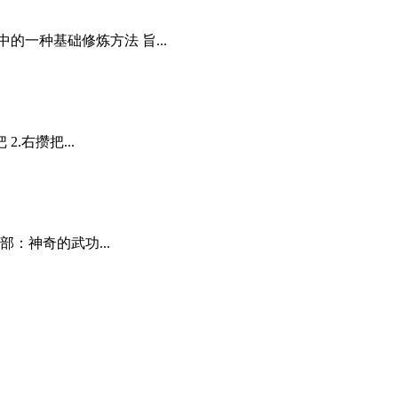
一种基础修炼方法 旨...
.右攒把...
部：神奇的武功...