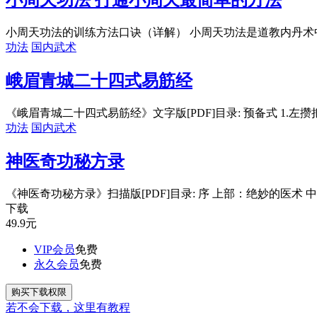
小周天功法 打通小周天最简单的方法
小周天功法的训练方法口诀（详解） 小周天功法是道教内丹术中的
功法
国内武术
峨眉青城二十四式易筋经
《峨眉青城二十四式易筋经》文字版[PDF]目录: 预备式 1.左攒把 2
功法
国内武术
神医奇功秘方录
《神医奇功秘方录》扫描版[PDF]目录: 序 上部：绝妙的医术 中
下载
49.9
元
VIP会员
免费
永久会员
免费
购买下载权限
若不会下载，这里有教程