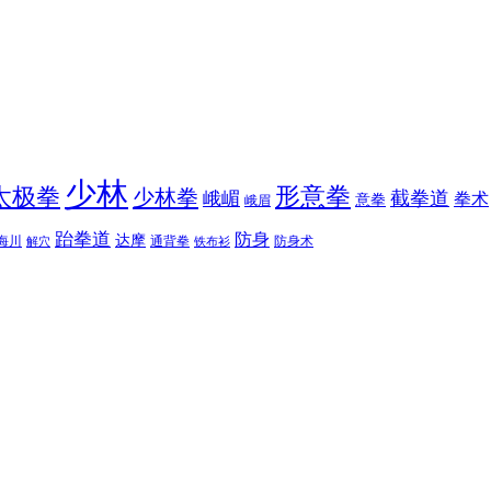
少林
太极拳
形意拳
少林拳
截拳道
峨嵋
拳术
意拳
峨眉
跆拳道
防身
达摩
海川
通背拳
防身术
解穴
铁布衫