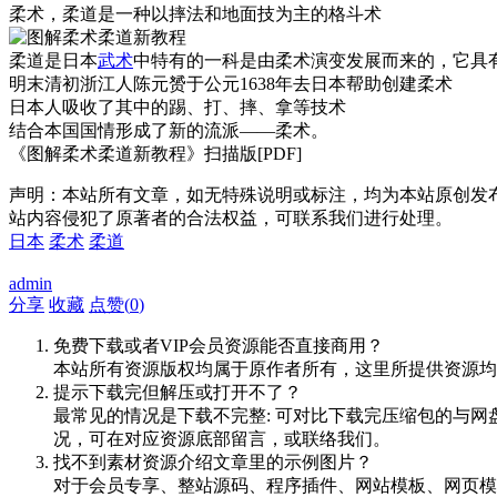
柔术，柔道是一种以摔法和地面技为主的格斗术
柔道是日本
武术
中特有的一科是由柔术演变发展而来的，它具
明末清初浙江人陈元赟于公元1638年去日本帮助创建柔术
日本人吸收了其中的踢、打、摔、拿等技术
结合本国国情形成了新的流派——柔术。
《图解柔术柔道新教程》扫描版[PDF]
声明：本站所有文章，如无特殊说明或标注，均为本站原创发
站内容侵犯了原著者的合法权益，可联系我们进行处理。
日本
柔术
柔道
admin
分享
收藏
点赞(
0
)
免费下载或者VIP会员资源能否直接商用？
本站所有资源版权均属于原作者所有，这里所提供资源均
提示下载完但解压或打开不了？
最常见的情况是下载不完整: 可对比下载完压缩包的与网
况，可在对应资源底部留言，或联络我们。
找不到素材资源介绍文章里的示例图片？
对于会员专享、整站源码、程序插件、网站模板、网页模