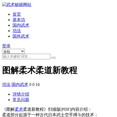
首页
基本功
国内武术
功法
国外武术
登录
图解柔术柔道新教程
功法
国内武术
0
0
16
详情介绍
常见问题
《图解
柔术
柔道新教程》扫描版[PDF]内容介绍：
柔道部分起源于一种古代日本武士空手搏斗的技术：