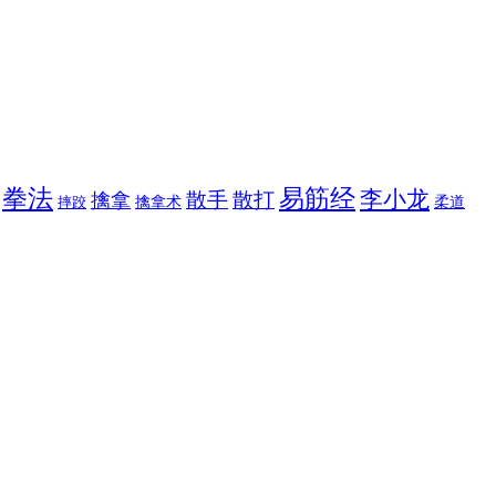
拳法
易筋经
李小龙
散手
散打
擒拿
擒拿术
柔道
摔跤