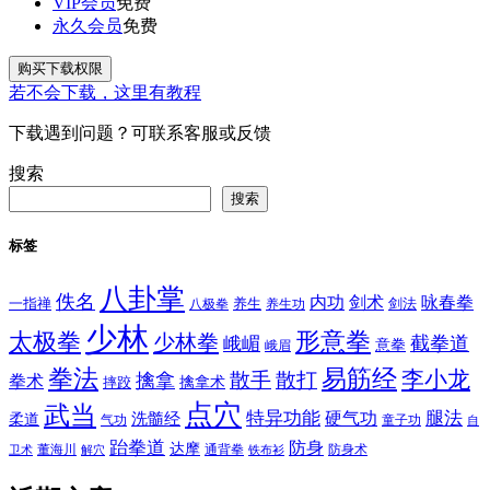
VIP会员
免费
永久会员
免费
购买下载权限
若不会下载，这里有教程
下载遇到问题？可联系客服或反馈
搜索
搜索
标签
八卦掌
佚名
内功
剑术
咏春拳
一指禅
八极拳
养生
养生功
剑法
少林
太极拳
形意拳
少林拳
截拳道
峨嵋
意拳
峨眉
拳法
易筋经
李小龙
散手
散打
擒拿
拳术
擒拿术
摔跤
点穴
武当
特异功能
腿法
硬气功
洗髓经
柔道
气功
童子功
自
跆拳道
防身
达摩
董海川
通背拳
防身术
卫术
解穴
铁布衫