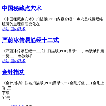
中国秘藏点穴术
《中国秘藏点穴术》扫描版[PDF]内容介绍： 点穴是根据经络
脏腑的生理病理变化在...
功法
国内武术
严蔚冰传易筋经十二式
《严蔚冰传易筋经十二式》扫描版[PDF]目录: 一、韦驮献杵第
一势 二、韦驮献杵...
功法
国内武术
金针指功
《金针指功》佚名扫描版[PDF]目录: (一) 金刚打坐 (二) 金刚上
香 (三...
下载
9.9
元