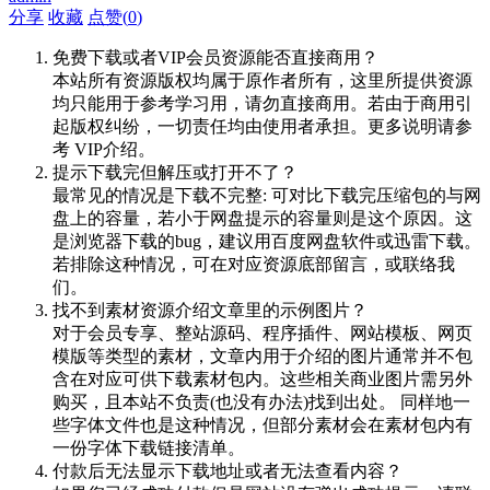
分享
收藏
点赞(
0
)
免费下载或者VIP会员资源能否直接商用？
本站所有资源版权均属于原作者所有，这里所提供资源
均只能用于参考学习用，请勿直接商用。若由于商用引
起版权纠纷，一切责任均由使用者承担。更多说明请参
考 VIP介绍。
提示下载完但解压或打开不了？
最常见的情况是下载不完整: 可对比下载完压缩包的与网
盘上的容量，若小于网盘提示的容量则是这个原因。这
是浏览器下载的bug，建议用百度网盘软件或迅雷下载。
若排除这种情况，可在对应资源底部留言，或联络我
们。
找不到素材资源介绍文章里的示例图片？
对于会员专享、整站源码、程序插件、网站模板、网页
模版等类型的素材，文章内用于介绍的图片通常并不包
含在对应可供下载素材包内。这些相关商业图片需另外
购买，且本站不负责(也没有办法)找到出处。 同样地一
些字体文件也是这种情况，但部分素材会在素材包内有
一份字体下载链接清单。
付款后无法显示下载地址或者无法查看内容？