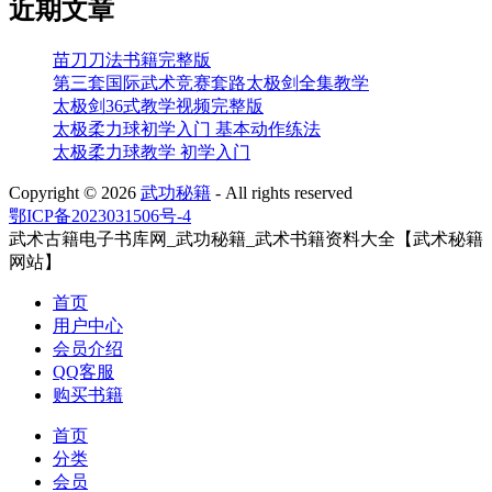
近期文章
苗刀刀法书籍完整版
第三套国际武术竞赛套路太极剑全集教学
太极剑36式教学视频完整版
太极柔力球初学入门 基本动作练法
太极柔力球教学 初学入门
Copyright ©
2026
武功秘籍
- All rights reserved
鄂ICP备2023031506号-4
武术古籍电子书库网_武功秘籍_武术书籍资料大全【武术秘籍
网站】
首页
用户中心
会员介绍
QQ客服
购买书籍
首页
分类
会员